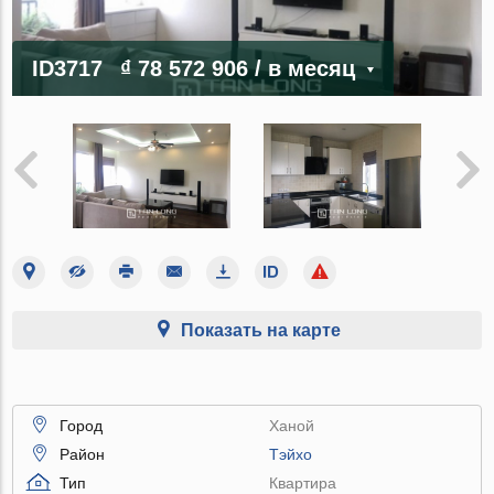
ID3717
₫ 78 572 906
/ в месяц
Показать на карте
Город
Ханой
Район
Тэйхо
Тип
Квартира