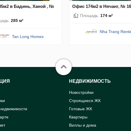
5м2 в Бадинь, Ханой , №
Офис 174м2 в Нячанг, № 1
Площадь:
174 м²
щадь:
285 м²
Nha Trang Renti
Tan Long Homes
ЦИЯ
НЕДВИЖИМОСТЬ
Новостройки
ики
Строящиеся ЖК
 недвижимости
Готовые ЖК
карте
Квартиры
вет
Виллы и дома