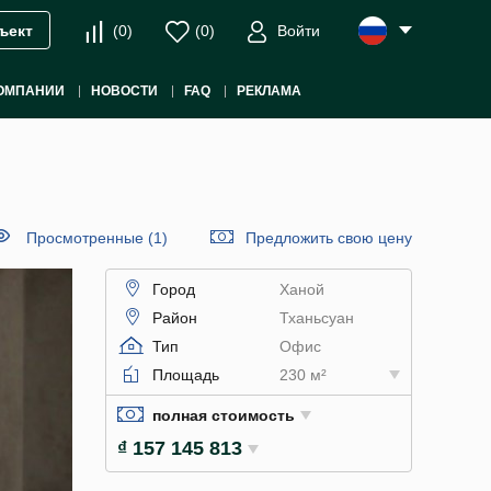
(
0
)
(
0
)
Войти
ъект
ОМПАНИИ
НОВОСТИ
FAQ
РЕКЛАМА
Просмотренные (1)
Предложить свою цену
Город
Ханой
Район
Тханьсуан
Тип
Офис
Площадь
230 м²
полная стоимость
₫ 157 145 813