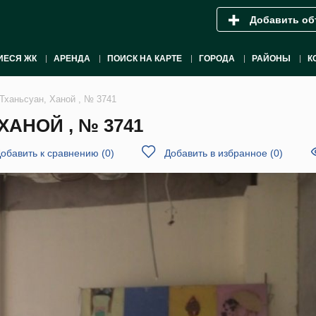
Добавить об
ИЕСЯ ЖК
АРЕНДА
ПОИСК НА КАРТЕ
ГОРОДА
РАЙОНЫ
К
Тханьсуан, Ханой , № 3741
ХАНОЙ , № 3741
обавить к сравнению
(
0
)
Добавить в избранное
(
0
)