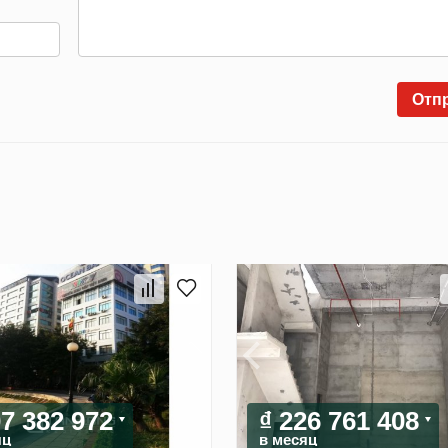
Отп
07 382 972
₫ 226 761 408
яц
в месяц