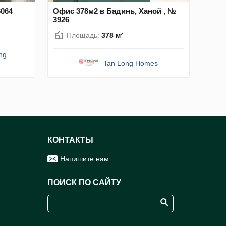
6064
Офис 378м2 в Бадинь, Ханой , №
3926
Площадь:
378 м²
ng
Tan Long Homes
КОНТАКТЫ
Напишите нам
ПОИСК ПО САЙТУ