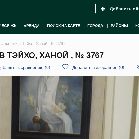
Добавить об
ИЕСЯ ЖК
АРЕНДА
ПОИСК НА КАРТЕ
ГОРОДА
РАЙОНЫ
К
пальнями в Тэйхо, Ханой , № 3767
 ТЭЙХО, ХАНОЙ , № 3767
обавить к сравнению
(
0
)
Добавить в избранное
(
0
)