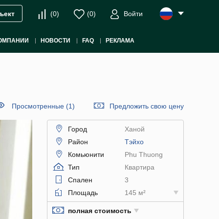
(
0
)
(
0
)
Войти
ъект
ОМПАНИИ
НОВОСТИ
FAQ
РЕКЛАМА
Просмотренные (1)
Предложить свою цену
Город
Ханой
Район
Тэйхо
Комьюнити
Phu Thuong
Тип
Квартира
Спален
3
Площадь
145 м²
полная стоимость