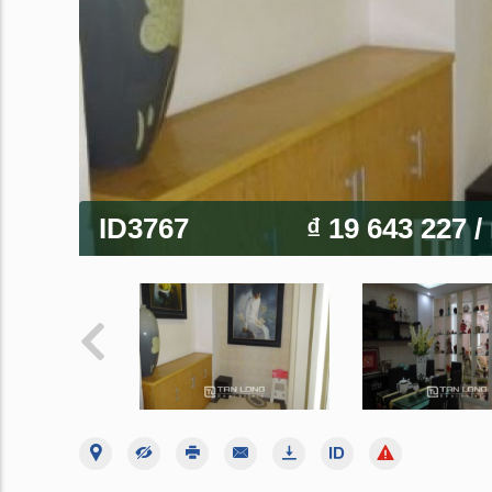
ID3767
₫ 19 643 227
/