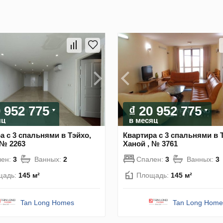
0 952 775
₫ 20 952 775
яц
в месяц
а с 3 спальнями в Тэйхо,
Квартира с 3 спальнями в 
 № 2263
Ханой , № 3761
лен:
3
Ванных:
2
Спален:
3
Ванных:
3
щадь:
145 м²
Площадь:
145 м²
Tan Long Homes
Tan Long Home