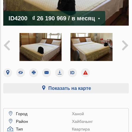
ID4200
₫ 26 190 969
/ в месяц
Показать на карте
Город
Ханой
Район
Хайбачынг
Тип
Квартира