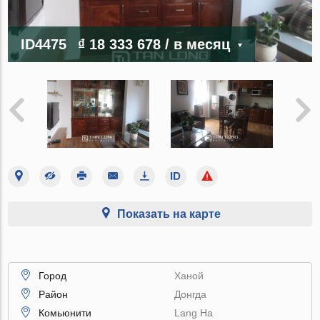
ID4475
₫ 18 333 678
/ в месяц
Показать на карте
Город
Ханой
Район
Донгда
Комьюнити
Lang Ha