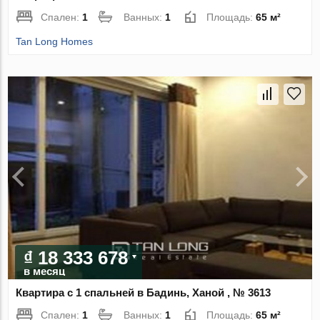
Спален:
1
Ванных:
1
Площадь:
65 м²
Tan Long Homes
₫ 18 333 678
в месяц
Квартира с 1 спальней в Бадинь, Ханой , № 3613
Спален:
1
Ванных:
1
Площадь:
65 м²