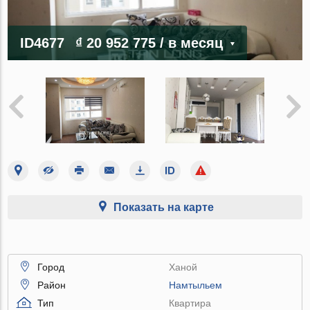
ID4677
₫ 20 952 775
/ в месяц
Показать на карте
Город
Ханой
Район
Намтыльем
Тип
Квартира