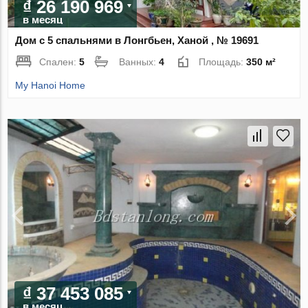
₫ 26 190 969
в месяц
Дом с 5 спальнями в Лонгбьен, Ханой , № 19691
Спален:
5
Ванных:
4
Площадь:
350 м²
My Hanoi Home
₫ 37 453 085
в месяц