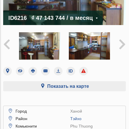
ID6216
₫ 47 143 744
/ в месяц
Показать на карте
Город
Ханой
Район
Тэйхо
Комьюнити
Phu Thuong