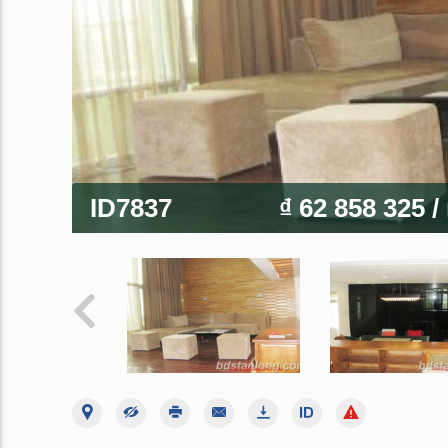
ID7837
₫ 62 858 325
/