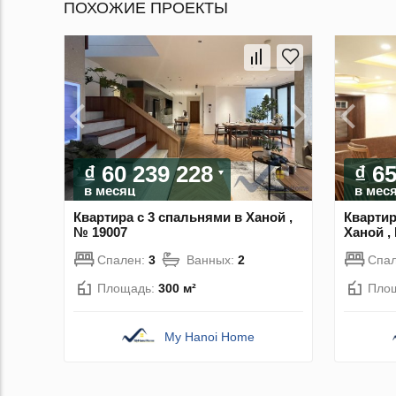
ПОХОЖИЕ ПРОЕКТЫ
₫ 60 239 228
₫ 6
в месяц
в мес
Квартира с 3 спальнями в Ханой ,
Квартир
№ 19007
Ханой ,
Спален:
3
Ванных:
2
Спа
Площадь:
300 м²
Пло
My Hanoi Home