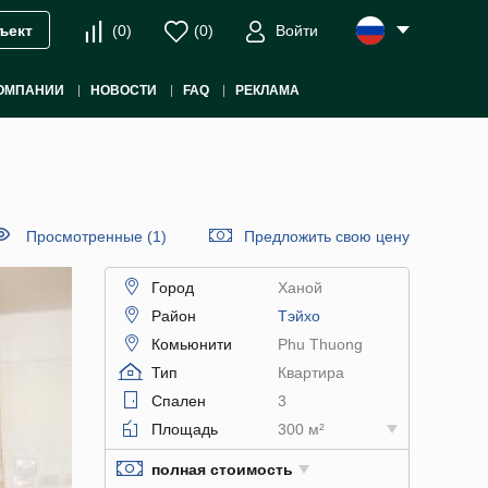
(
0
)
(
0
)
Войти
ъект
ОМПАНИИ
НОВОСТИ
FAQ
РЕКЛАМА
Просмотренные (1)
Предложить свою цену
Город
Ханой
Район
Тэйхо
Комьюнити
Phu Thuong
Тип
Квартира
Спален
3
Площадь
300 м²
полная стоимость