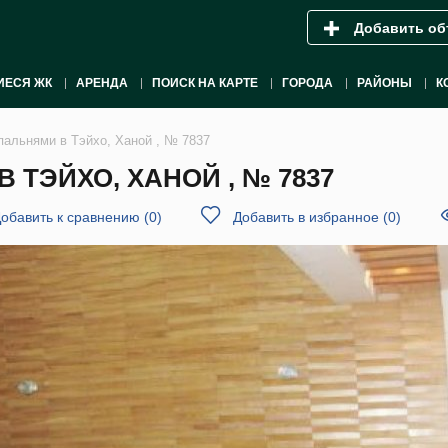
Добавить об
ИЕСЯ ЖК
АРЕНДА
ПОИСК НА КАРТЕ
ГОРОДА
РАЙОНЫ
К
пальнями в Тэйхо, Ханой , № 7837
 ТЭЙХО, ХАНОЙ , № 7837
обавить к сравнению
(
0
)
Добавить в избранное
(
0
)