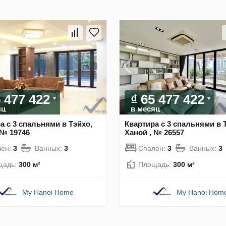
5 477 422
₫ 65 477 422
яц
в месяц
а с 3 спальнями в Тэйхо,
Квартира с 3 спальнями в 
 № 19746
Ханой , № 26557
лен:
3
Ванных:
3
Спален:
3
Ванных:
3
щадь:
300 м²
Площадь:
300 м²
My Hanoi Home
My Hanoi Hom