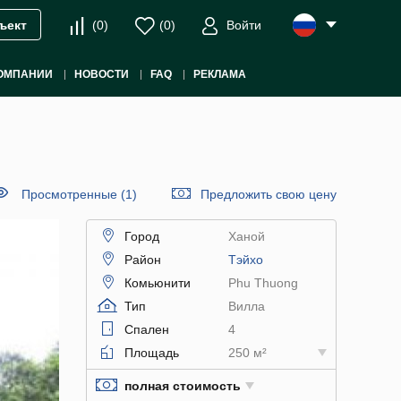
(
0
)
(
0
)
Войти
ъект
ОМПАНИИ
НОВОСТИ
FAQ
РЕКЛАМА
Просмотренные (1)
Предложить свою цену
Город
Ханой
Район
Тэйхо
Комьюнити
Phu Thuong
Тип
Вилла
Спален
4
Площадь
250 м²
полная стоимость