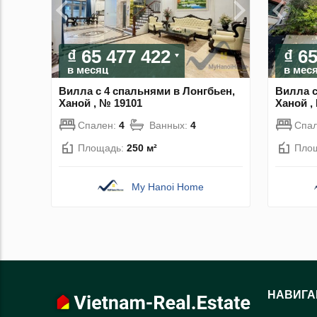
₫ 65 477 422
₫ 6
в месяц
в мес
Вилла с 4 спальнями в Лонгбьен,
Вилла с
Ханой , № 19101
Ханой ,
Спален:
4
Ванных:
4
Спа
Площадь:
250 м²
Пло
My Hanoi Home
НАВИГА