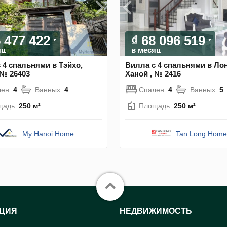
5 477 422
₫ 68 096 519
яц
в месяц
 4 спальнями в Тэйхо,
Вилла с 4 спальнями в Лон
 № 26403
Ханой , № 2416
лен:
4
Ванных:
4
Спален:
4
Ванных:
5
щадь:
250 м²
Площадь:
250 м²
My Hanoi Home
Tan Long Home
ЦИЯ
НЕДВИЖИМОСТЬ