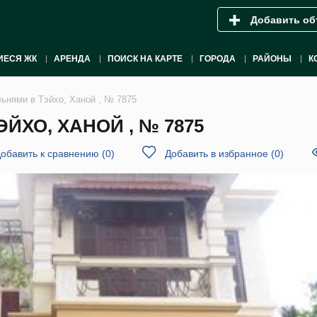
Добавить об
ИЕСЯ ЖК
АРЕНДА
ПОИСК НА КАРТЕ
ГОРОДА
РАЙОНЫ
К
льнями в Тэйхо, Ханой , № 7875
ЙХО, ХАНОЙ , № 7875
обавить к сравнению
(
0
)
Добавить в избранное
(
0
)