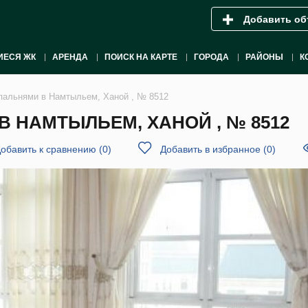
Добавить об
ИЕСЯ ЖК
АРЕНДА
ПОИСК НА КАРТЕ
ГОРОДА
РАЙОНЫ
К
спальнями в Намтыльем, Ханой , № 8512
В НАМТЫЛЬЕМ, ХАНОЙ , № 8512
обавить к сравнению
(
0
)
Добавить в избранное
(
0
)