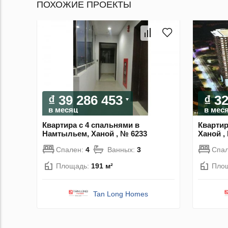
ПОХОЖИЕ ПРОЕКТЫ
₫ 39 286 453
₫ 3
в месяц
в мес
Квартира с 4 спальнями в
Квартир
Намтыльем, Ханой , № 6233
Ханой ,
Спален:
4
Ванных:
3
Спа
Площадь:
191 м²
Пло
Tan Long Homes