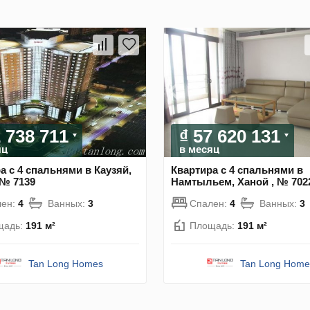
2 738 711
₫ 57 620 131
яц
в месяц
а с 4 спальнями в Каузяй,
Квартира с 4 спальнями в
 № 7139
Намтыльем, Ханой , № 702
лен:
4
Ванных:
3
Спален:
4
Ванных:
3
щадь:
191 м²
Площадь:
191 м²
Tan Long Homes
Tan Long Home