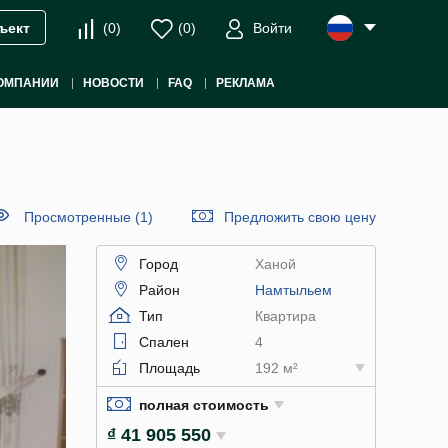
(
0
)
(
0
)
Войти
ъект
ОМПАНИИ
НОВОСТИ
FAQ
РЕКЛАМА
Просмотренные (1)
Предложить свою цену
Город
Ханой
Район
Намтыльем
Тип
Квартира
Спален
4
Площадь
192 м²
полная стоимость
₫ 41 905 550