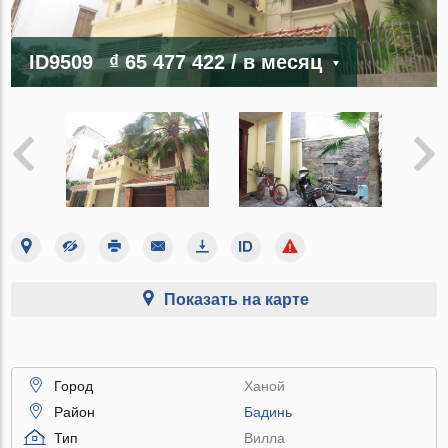
ID9509
₫ 65 477 422
/ в месяц
Показать на карте
Город
Ханой
Район
Бадинь
Тип
Вилла