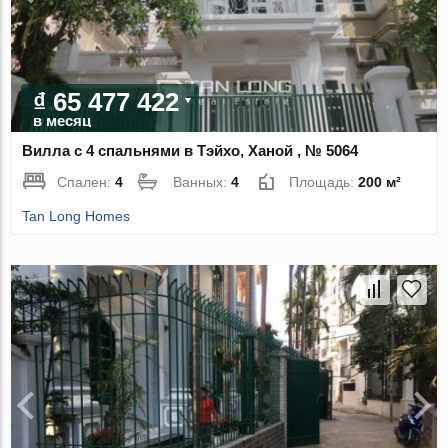
₫ 65 477 422
в месяц
Вилла с 4 спальнями в Тэйхо, Ханой , № 5064
Спален:
4
Ванных:
4
Площадь:
200 м²
Tan Long Homes