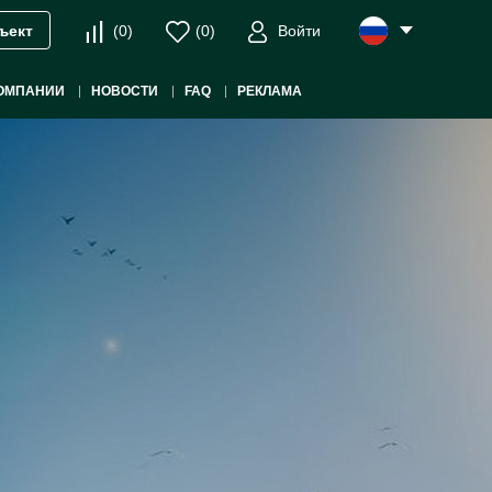
(
0
)
(
0
)
Войти
ъект
ОМПАНИИ
НОВОСТИ
FAQ
РЕКЛАМА