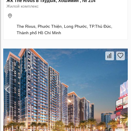
ЖК The Rivus в Тхудык, Хошимин , № 214
Жилой комплекс
The Rivus, Phước Thiện, Long Phước, TP.Thủ Đức,
Thành phố Hồ Chí Minh