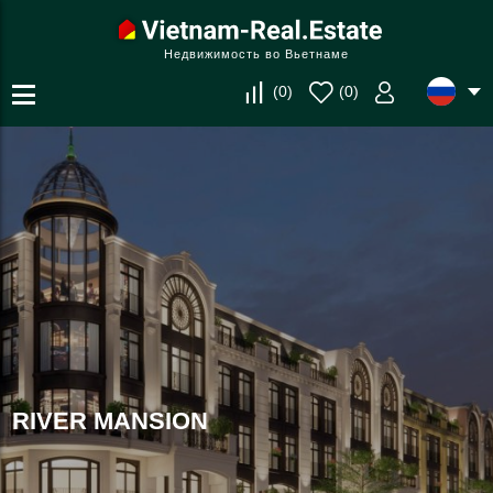
Недвижимость во Вьетнаме
(
0
)
(
0
)
RIVER MANSION