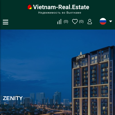
Недвижимость во Вьетнаме
(
0
)
(
0
)
ZENITY