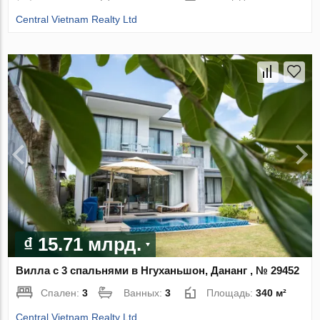
Central Vietnam Realty Ltd
₫ 15.71 млрд.
Вилла с 3 спальнями в Нгуханьшон, Дананг , № 29452
Спален:
3
Ванных:
3
Площадь:
340 м²
Central Vietnam Realty Ltd