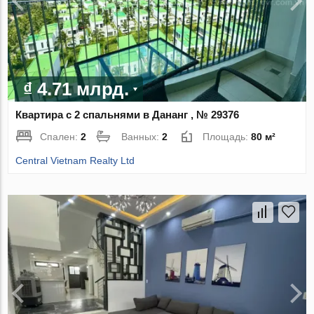
₫ 4.71 млрд.
Квартира с 2 спальнями в Дананг , № 29376
Спален:
2
Ванных:
2
Площадь:
80 м²
Central Vietnam Realty Ltd