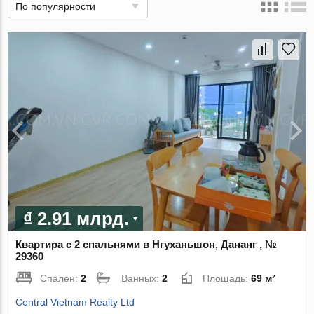
По популярности
₫ 2.91 млрд.
Квартира с 2 спальнями в Нгуханьшон, Дананг , №
29360
Спален:
2
Ванных:
2
Площадь:
69 м²
Central Vietnam Realty Ltd