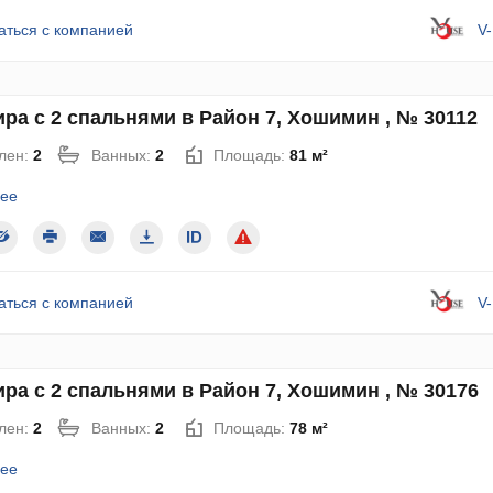
аться с компанией
V
ра с 2 спальнями в Район 7, Хошимин , № 30112
лен:
2
Ванных:
2
Площадь:
81 м²
ее
аться с компанией
V
ра с 2 спальнями в Район 7, Хошимин , № 30176
лен:
2
Ванных:
2
Площадь:
78 м²
ее