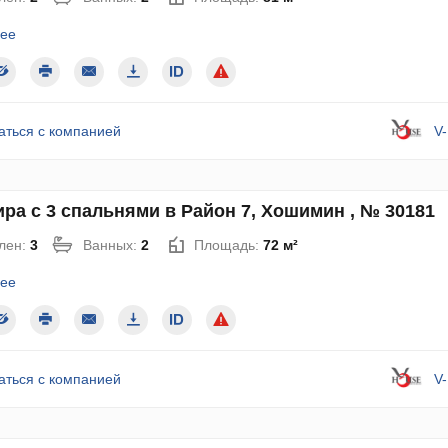
ее
аться с компанией
V
ра с 3 спальнями в Район 7, Хошимин , № 30181
лен:
3
Ванных:
2
Площадь:
72 м²
ее
аться с компанией
V