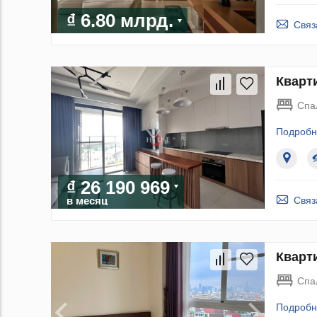
₫ 6.80 млрд.
Связ
Кварти
Спа
Подробн
₫ 26 190 969
Связ
в месяц
Кварти
Спа
Подробн