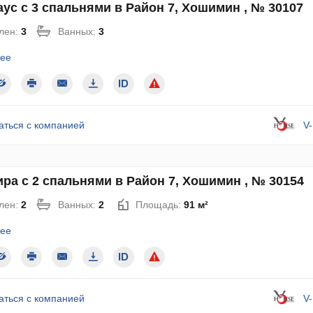
ус с 3 спальнями в Район 7, Хошимин , № 30107
лен:
3
Ванных:
3
ее
аться с компанией
V
ра с 2 спальнями в Район 7, Хошимин , № 30154
лен:
2
Ванных:
2
Площадь:
91 м²
ее
аться с компанией
V