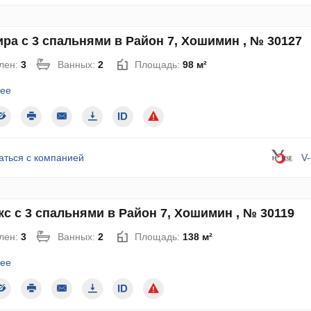
ра с 3 спальнями в Район 7, Хошимин , № 30127
лен:
3
Ванных:
2
Площадь:
98 м²
ее
аться с компанией
V
с с 3 спальнями в Район 7, Хошимин , № 30119
лен:
3
Ванных:
2
Площадь:
138 м²
ее