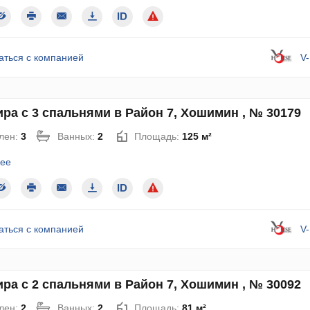
аться с компанией
V
ра с 3 спальнями в Район 7, Хошимин , № 30179
лен:
3
Ванных:
2
Площадь:
125 м²
ее
аться с компанией
V
ра с 2 спальнями в Район 7, Хошимин , № 30092
лен:
2
Ванных:
2
Площадь:
81 м²