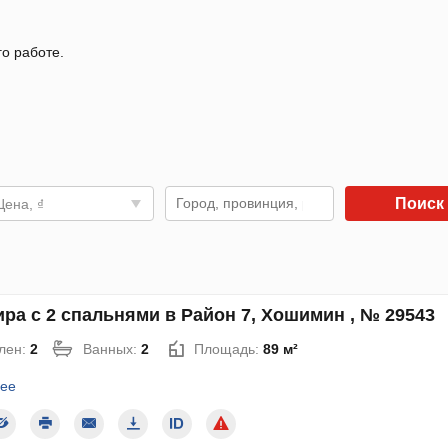
го работе.
Поиск
Цена, ₫
ра с 2 спальнями в Район 7, Хошимин , № 29543
лен:
2
Ванных:
2
Площадь:
89 м²
ее