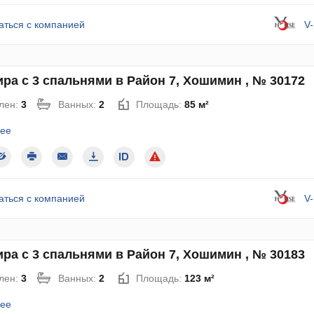
аться с компанией
V
ра с 3 спальнями в Район 7, Хошимин , № 30172
лен:
3
Ванных:
2
Площадь:
85 м²
ее
аться с компанией
V
ра с 3 спальнями в Район 7, Хошимин , № 30183
лен:
3
Ванных:
2
Площадь:
123 м²
ее