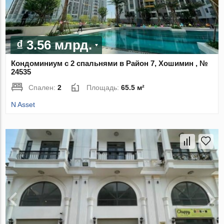
₫ 3.56 млрд.
Кондоминиум с 2 спальнями в Район 7, Хошимин , №
24535
Спален:
2
Площадь:
65.5 м²
N Asset