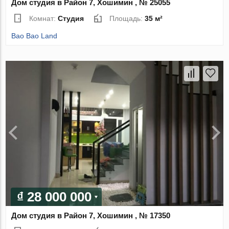
Дом студия в Район 7, Хошимин , № 25055
Комнат:
Студия
Площадь:
35 м²
Bao Bao Land
₫ 28 000 000
Дом студия в Район 7, Хошимин , № 17350