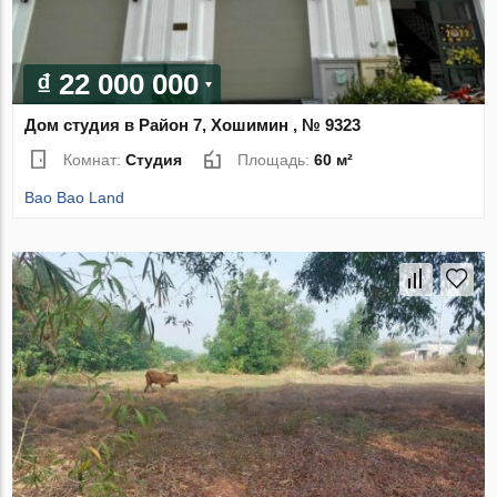
₫ 22 000 000
Дом студия в Район 7, Хошимин , № 9323
Комнат:
Студия
Площадь:
60 м²
Bao Bao Land