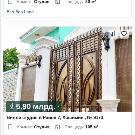
Комнат:
Студия
Площадь:
80 м²
Bao Bao Land
₫ 5.90 млрд.
Вилла студия в Район 7, Хошимин , № 9173
Комнат:
Студия
Площадь:
105 м²