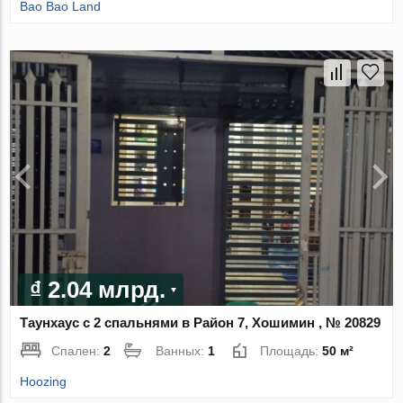
Bao Bao Land
₫ 2.04 млрд.
Таунхаус с 2 спальнями в Район 7, Хошимин , № 20829
Спален:
2
Ванных:
1
Площадь:
50 м²
Hoozing