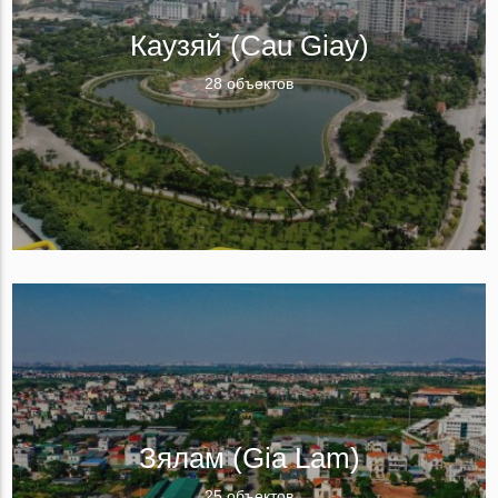
Каузяй (Cau Giay)
28 объектов
Зялам (Gia Lam)
25 объектов