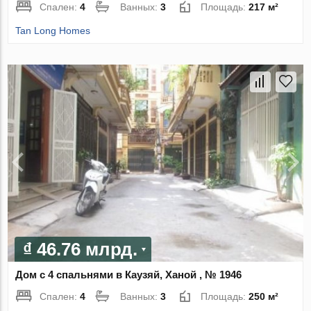
Спален:
4
Ванных:
3
Площадь:
217 м²
Tan Long Homes
₫ 46.76 млрд.
Дом с 4 спальнями в Каузяй, Ханой , № 1946
Спален:
4
Ванных:
3
Площадь:
250 м²