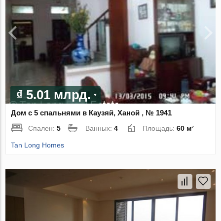
₫ 5.01 млрд.
Дом с 5 спальнями в Каузяй, Ханой , № 1941
Спален:
5
Ванных:
4
Площадь:
60 м²
Tan Long Homes