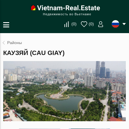
Недвижимость во Вьетнаме
(
0
)
(
0
)
Районы
КАУЗЯЙ (CAU GIAY)