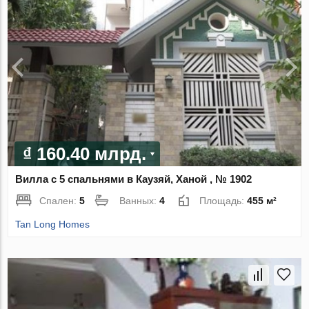
₫ 160.40 млрд.
Вилла с 5 спальнями в Каузяй, Ханой , № 1902
Спален:
5
Ванных:
4
Площадь:
455 м²
Tan Long Homes