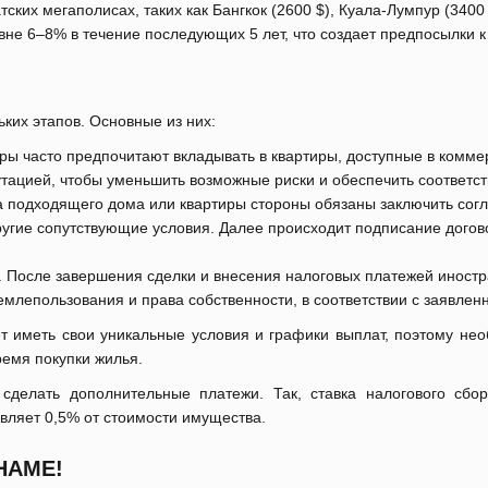
ких мегаполисах, таких как Бангкок (2600 $), Куала-Лумпур (3400 $
вне 6–8% в течение последующих 5 лет, что создает предпосылки 
ких этапов. Основные из них:
ы часто предпочитают вкладывать в квартиры, доступные в комме
тацией, чтобы уменьшить возможные риски и обеспечить соответст
 подходящего дома или квартиры стороны обязаны заключить согла
ругие сопутствующие условия. Далее происходит подписание догово
. После завершения сделки и внесения налоговых платежей иност
емлепользования и права собственности, в соответствии с заявле
т иметь свои уникальные условия и графики выплат, поэтому не
емя покупки жилья.
сделать дополнительные платежи. Так, ставка налогового сбор
вляет 0,5% от стоимости имущества.
НАМЕ!