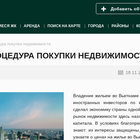
Добавить об
ИЕСЯ ЖК
АРЕНДА
ПОИСК НА КАРТЕ
ГОРОДА
РАЙОНЫ
К
дура покупки недвижимости
РОЦЕДУРА ПОКУПКИ НЕДВИЖИМОС
18.11.
Владение жильем во Вьетнаме 
иностранных инвесторов по 
сделал экономику страны одной
рынок недвижимости здесь нах
капитала. В условиях благопр
знают: их интересы защищены, 
узнаете о ценах на жилье во Вь