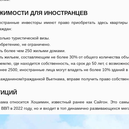
ИЖИМОСТИ ДЛЯ ИНОСТРАНЦЕВ
остранные инвесторы имеют право приобретать здесь квартиры 
аждан:
олько туристической визы.
обретению, не ограничено.
еть более чем 250 жилыми домами.
ь жильем, составляющим не более 30% от общего количества объ
млю, где находится собственность, на срок до 50 лет, с возможно
нее 2500, иностранные лица могут владеть не более 10% зданий в
гражданином/гражданкой Вьетнама, вправе получить право собстве
ТИЦИЙ
ама относится Хошимин, известный ранее как Сайгон. Это самый
ВВП в 2022 году, но и входит в топ динамично развивающихся мег