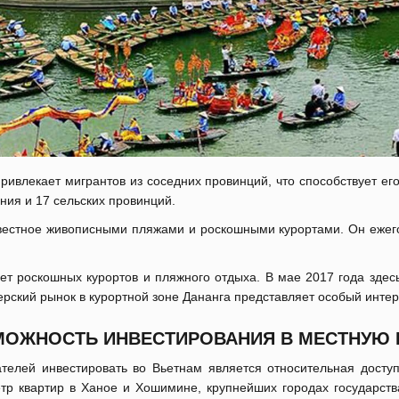
ривлекает мигрантов из соседних провинций, что способствует е
ения и 17 сельских провинций.
вестное живописными пляжами и роскошными курортами. Он ежегод
чет роскошных курортов и пляжного отдыха. В мае 2017 года зд
рский рынок в курортной зоне Дананга представляет особый интер
ЗМОЖНОСТЬ ИНВЕСТИРОВАНИЯ В МЕСТНУЮ
телей инвестировать во Вьетнам является относительная досту
тр квартир в Ханое и Хошимине, крупнейших городах государства