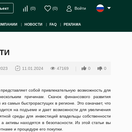
(
0
)
(
0
)
Войти
ъект
ОМПАНИИ
НОВОСТИ
FAQ
РЕКЛАМА
ТИ
2023
11.01.2024
47169
0
0
представляет собой привлекательную возможность для
нескольким причинам. Скачок финансового развития
 из самых быстрорастущих в регионе. Это означает, что
одится на подъеме и дает возможности для увеличения
иятной среды для инвестиций владельцы собственности
а активы находятся в безопасности. Из этой статьи вы
етнаме и процедуре его покупки.