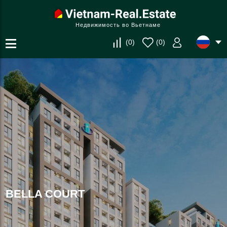
Недвижимость во Вьетнаме
(
0
)
(
0
)
BELLA COURT