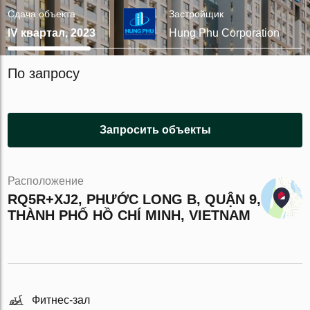
Сдача объекта
Застройщик
IV квартал, 2023
Hung Phu Corporation
По запросу
Запросить объекты
Расположение
RQ5R+XJ2, PHƯỚC LONG B, QUẬN 9,
THÀNH PHỐ HỒ CHÍ MINH, VIETNAM
Фитнес-зал