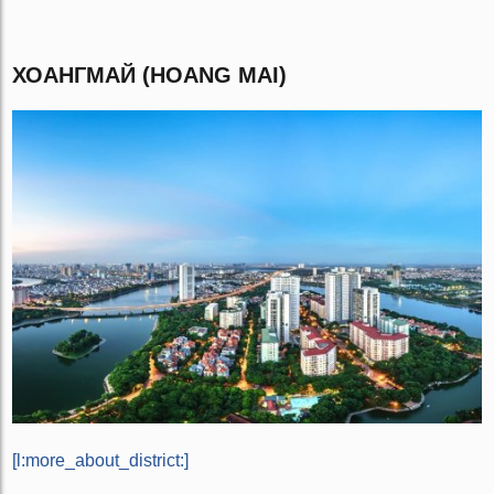
ХОАНГМАЙ (HOANG MAI)
[l:more_about_district:]