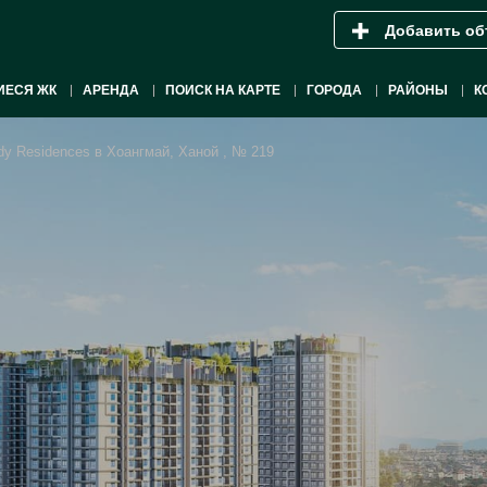
Добавить об
ИЕСЯ ЖК
АРЕНДА
ПОИСК НА КАРТЕ
ГОРОДА
РАЙОНЫ
К
dy Residences в Хоангмай, Ханой , № 219