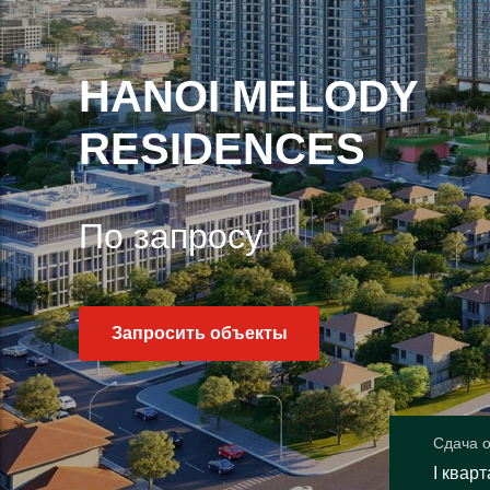
HANOI MELODY
RESIDENCES
По запросу
Запросить объекты
Сдача 
I кварт