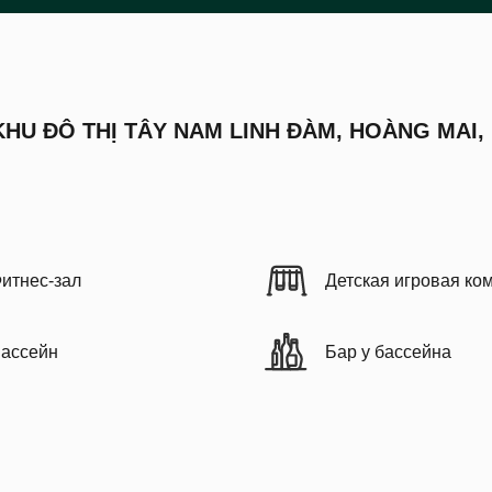
KHU ĐÔ THỊ TÂY NAM LINH ĐÀM, HOÀNG MAI,
итнес-зал
Детская игровая ко
ассейн
Бар у бассейна