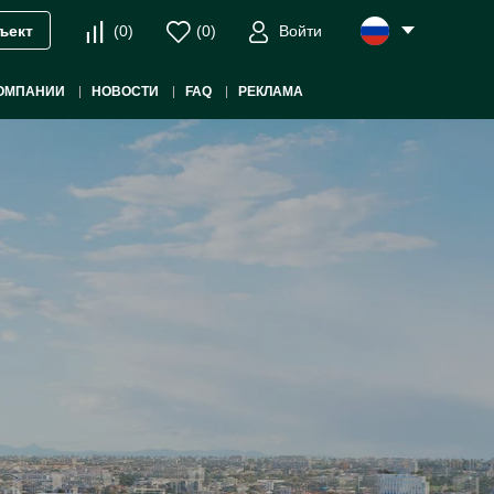
(
0
)
(
0
)
Войти
ъект
ОМПАНИИ
НОВОСТИ
FAQ
РЕКЛАМА