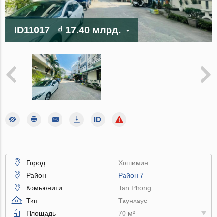
ID11017
₫ 17.40 млрд.
Город
Хошимин
Район
Район 7
Комьюнити
Tan Phong
Тип
Таунхаус
Площадь
70 м²