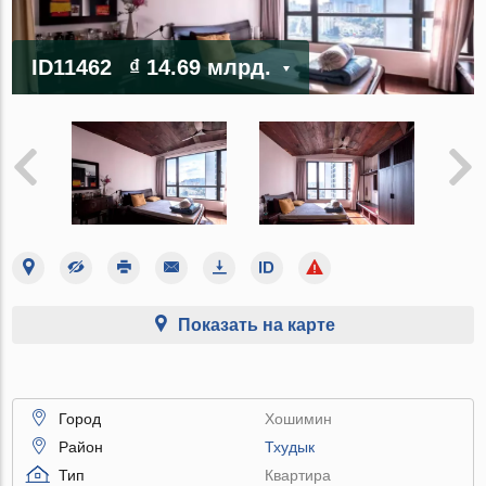
ID11462
₫ 14.69 млрд.
Показать на карте
Город
Хошимин
Район
Тхудык
Тип
Квартира