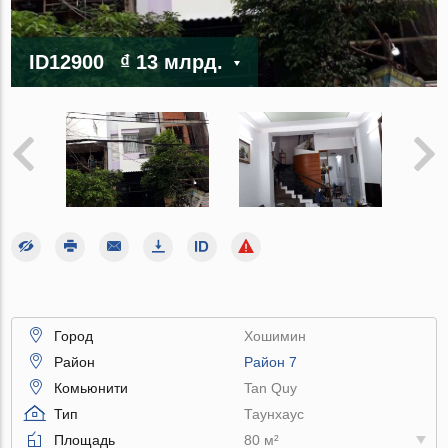
ID12900
₫ 13 млрд.
Город
Хошимин
Район
Район 7
Комьюнити
Tan Quy
Тип
Таунхаус
Площадь
80 м²