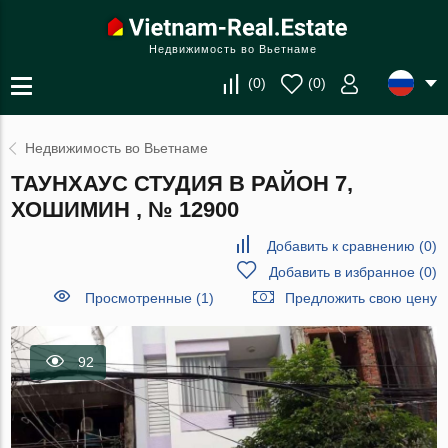
Недвижимость во Вьетнаме
(
0
)
(
0
)
Недвижимость во Вьетнаме
ТАУНХАУС СТУДИЯ В РАЙОН 7,
ХОШИМИН , № 12900
Добавить к сравнению
(
0
)
Добавить в избранное
(
0
)
Просмотренные (1)
Предложить свою цену
92