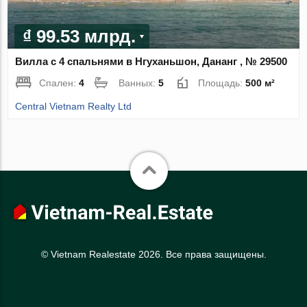
₫ 99.53 млрд.
Вилла с 4 спальнями в Нгуханьшон, Дананг , № 29500
Спален:
4
Ванных:
5
Площадь:
500 м²
Central Vietnam Realty Ltd
© Vietnam Realestate 2026. Все права защищены.