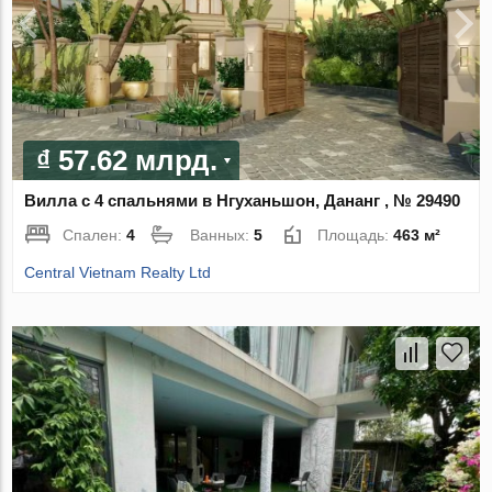
₫ 57.62 млрд.
Вилла с 4 спальнями в Нгуханьшон, Дананг , № 29490
Спален:
4
Ванных:
5
Площадь:
463 м²
Central Vietnam Realty Ltd