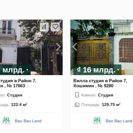
6 млрд.
₫ 16 млрд.
тудия в Район 7,
Вилла студия в Район 7,
 , № 17663
Хошимин , № 9280
ат:
Студия
Комнат:
Студия
щадь:
122.4 м²
Площадь:
129.75 м²
Bao Bao Land
Bao Bao Land