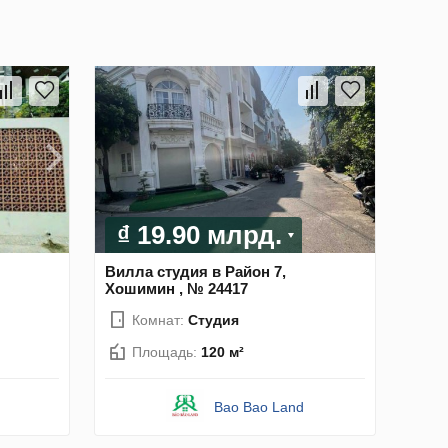
₫ 19.90 млрд.
Вилла студия в Район 7,
Хошимин , № 24417
Комнат:
Студия
Площадь:
120 м²
Bao Bao Land