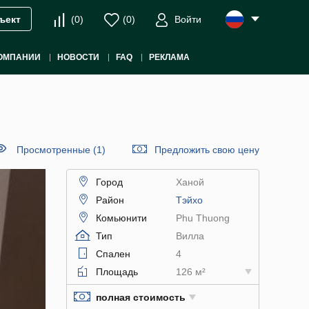
(
0
)
(
0
)
Войти
ъект
ОМПАНИИ
НОВОСТИ
FAQ
РЕКЛАМА
Просмотренные (1)
Предложить свою цену
Город
Ханой
Район
Тэйхо
Комьюнити
Phu Thuong
Тип
Вилла
Спален
4
Площадь
126 м²
полная стоимость