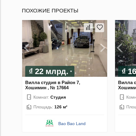
ПОХОЖИЕ ПРОЕКТЫ
₫ 22 млрд.
₫ 1
Вилла студия в Район 7,
Вилла с
Хошимин , № 17664
Хошимин
Комнат:
Студия
Комн
Площадь:
126 м²
Пло
Bao Bao Land