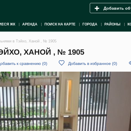
Добавить об
ИЕСЯ ЖК
АРЕНДА
ПОИСК НА КАРТЕ
ГОРОДА
РАЙОНЫ
К
льнями в Тэйхо, Ханой , № 1905
ЙХО, ХАНОЙ , № 1905
обавить к сравнению
(
0
)
Добавить в избранное
(
0
)