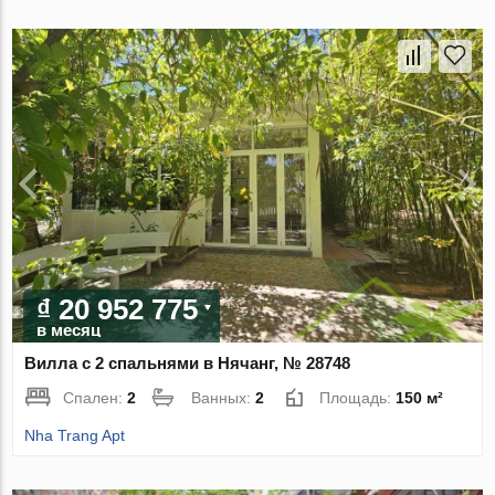
₫ 20 952 775
в месяц
Вилла с 2 спальнями в Нячанг, № 28748
Спален:
2
Ванных:
2
Площадь:
150 м²
Nha Trang Apt