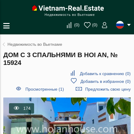
Недвижимость во Вьетнаме
(
0
)
(
0
)
Недвижимость во Вьетнаме
ДОМ С 3 СПАЛЬНЯМИ В HOI AN, №
15924
Добавить к сравнению
(
0
)
Добавить в избранное
(
0
)
Просмотренные (1)
Предложить свою цену
174