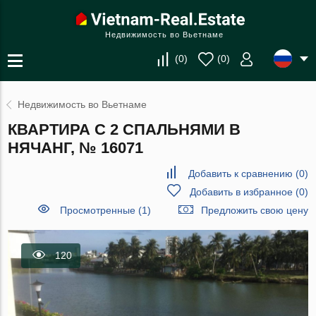
Недвижимость во Вьетнаме
(
0
)
(
0
)
Недвижимость во Вьетнаме
КВАРТИРА С 2 СПАЛЬНЯМИ В
НЯЧАНГ, № 16071
Добавить к сравнению
(
0
)
Добавить в избранное
(
0
)
Просмотренные (1)
Предложить свою цену
120