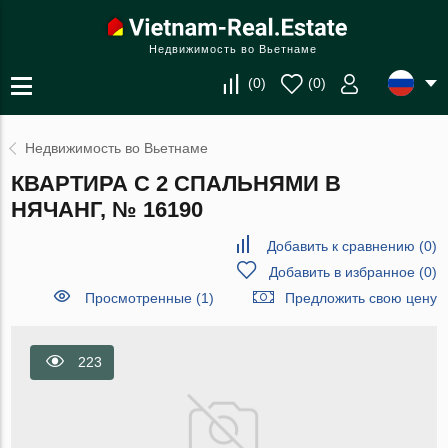
Недвижимость во Вьетнаме
(
0
)
(
0
)
Недвижимость во Вьетнаме
КВАРТИРА С 2 СПАЛЬНЯМИ В
НЯЧАНГ, № 16190
Добавить к сравнению
(
0
)
Добавить в избранное
(
0
)
Просмотренные (1)
Предложить свою цену
223