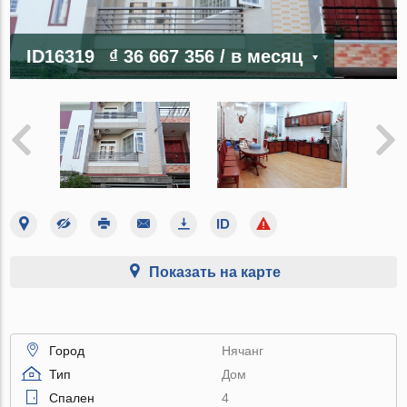
ID16319
₫ 36 667 356
/ в месяц
Показать на карте
Город
Нячанг
Тип
Дом
Спален
4