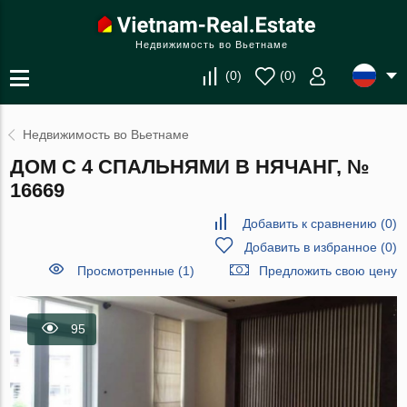
Недвижимость во Вьетнаме
(
0
)
(
0
)
Недвижимость во Вьетнаме
ДОМ С 4 СПАЛЬНЯМИ В НЯЧАНГ, №
16669
Добавить к сравнению
(
0
)
Добавить в избранное
(
0
)
Просмотренные (1)
Предложить свою цену
95