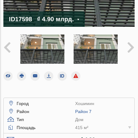
ID17598
₫ 4.90 млрд.
Город
Хошимин
Район
Район 7
Тип
Дом
Площадь
415 м²