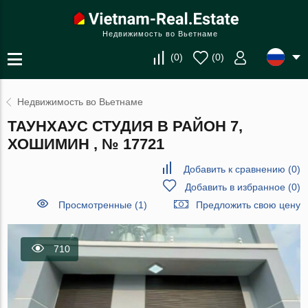
Недвижимость во Вьетнаме
(
0
)
(
0
)
Недвижимость во Вьетнаме
ТАУНХАУС СТУДИЯ В РАЙОН 7,
ХОШИМИН , № 17721
Добавить к сравнению
(
0
)
Добавить в избранное
(
0
)
Просмотренные (1)
Предложить свою цену
710