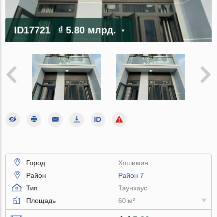
ID17721
₫ 5.80 млрд.
Город
Хошимин
Район
Район 7
Тип
Таунхаус
Площадь
60 м²