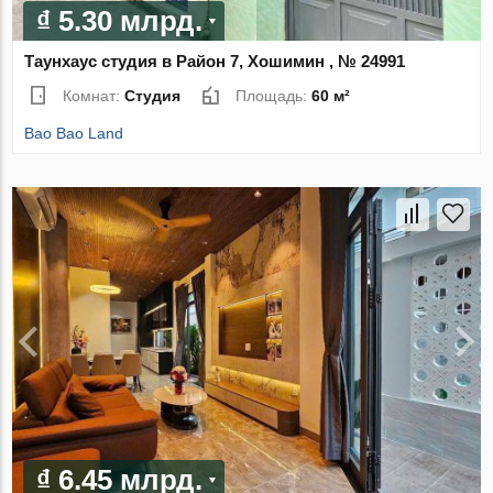
₫ 5.30 млрд.
Таунхаус студия в Район 7, Хошимин , № 24991
Комнат:
Студия
Площадь:
60 м²
Bao Bao Land
₫ 6.45 млрд.