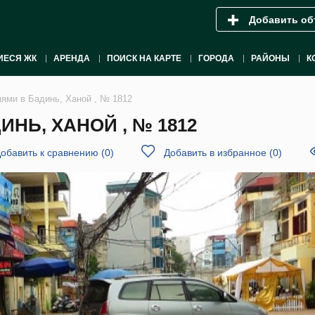
Добавить об
ИЕСЯ ЖК
АРЕНДА
ПОИСК НА КАРТЕ
ГОРОДА
РАЙОНЫ
К
нями в Бадинь, Ханой , № 1812
НЬ, ХАНОЙ , № 1812
обавить к сравнению
(
0
)
Добавить в избранное
(
0
)