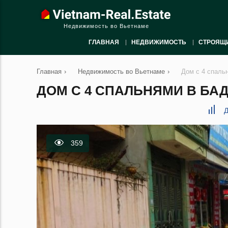
Недвижимость во Вьетнаме
ГЛАВНАЯ
НЕДВИЖИМОСТЬ
СТРОЯЩ
Главная
›
Недвижимость во Вьетнаме
›
Дом с 4 спаль
ДОМ С 4 СПАЛЬНЯМИ В БАДИ
Д
359