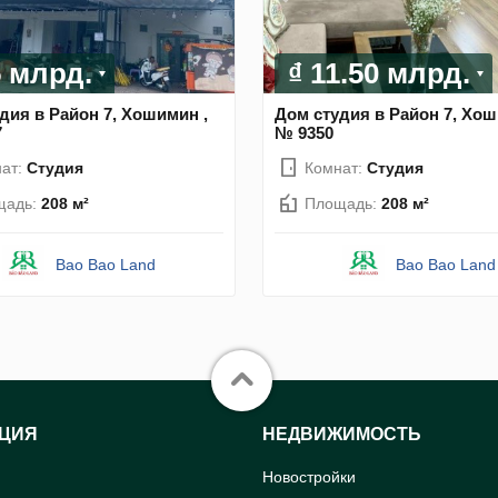
5 млрд.
₫ 11.50 млрд.
дия в Район 7, Хошимин ,
Дом студия в Район 7, Хош
7
№ 9350
ат:
Студия
Комнат:
Студия
щадь:
208 м²
Площадь:
208 м²
Bao Bao Land
Bao Bao Land
ЦИЯ
НЕДВИЖИМОСТЬ
Новостройки