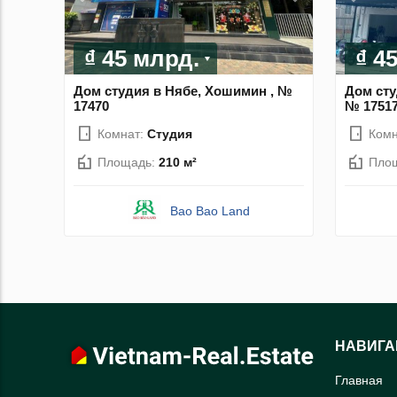
₫ 45 млрд.
₫ 4
Дом студия в Нябе, Хошимин , №
Дом сту
17470
№ 1751
Комнат:
Студия
Комн
Площадь:
210 м²
Пло
Bao Bao Land
НАВИГА
Главная