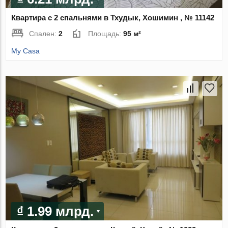
Квартира с 2 спальнями в Тхудык, Хошимин , № 11142
Спален:
2
Площадь:
95 м²
My Casa
₫ 1.99 млрд.