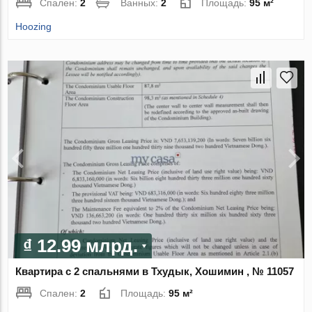
Спален:
2
Ванных:
2
Площадь:
95 м²
Hoozing
₫ 12.99 млрд.
Квартира с 2 спальнями в Тхудык, Хошимин , № 11057
Спален:
2
Площадь:
95 м²