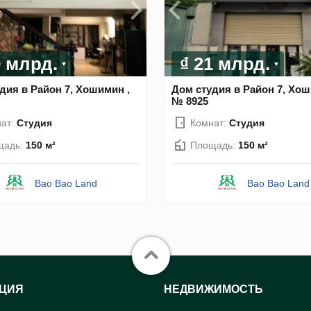
0 млрд.
₫ 21 млрд.
дия в Район 7, Хошимин ,
Дом студия в Район 7, Хош
№ 8925
ат:
Студия
Комнат:
Студия
щадь:
150 м²
Площадь:
150 м²
Bao Bao Land
Bao Bao Land
ЦИЯ
НЕДВИЖИМОСТЬ