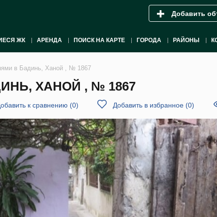
Добавить об
ИЕСЯ ЖК
АРЕНДА
ПОИСК НА КАРТЕ
ГОРОДА
РАЙОНЫ
К
нями в Бадинь, Ханой , № 1867
НЬ, ХАНОЙ , № 1867
обавить к сравнению
(
0
)
Добавить в избранное
(
0
)