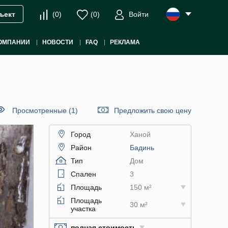
(
0
)
(
0
)
Войти
ъект
ОМПАНИИ
НОВОСТИ
FAQ
РЕКЛАМА
Просмотренные (1)
Предложить свою цену
Город
Ханой
Район
Бадинь
Тип
Дом
Спален
3
Площадь
150 м²
Площадь
30 м²
участка
полная стоимость