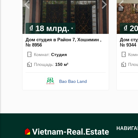
₫ 18 млрд.
₫ 2
Дом студия в Район 7, Хошимин ,
Дом сту
№ 8956
№ 9344
Комнат:
Студия
Комн
Площадь:
150 м²
Пло
Bao Bao Land
НАВИГА