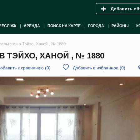
Добавить об
ИЕСЯ ЖК
АРЕНДА
ПОИСК НА КАРТЕ
ГОРОДА
РАЙОНЫ
К
пальнями в Тэйхо, Ханой , № 1880
 ТЭЙХО, ХАНОЙ , № 1880
обавить к сравнению
(
0
)
Добавить в избранное
(
0
)