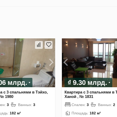
.06 млрд.
₫ 9.30 млрд.
а с 3 спальнями в Тэйхо,
Квартира с 3 спальнями в 
 № 1980
Ханой , № 1831
лен:
3
Ванных:
3
Спален:
3
Ванных:
2
щадь:
182 м²
Площадь:
182 м²