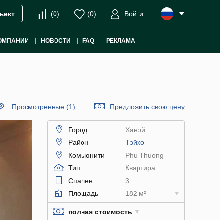
(
0
)
(
0
)
Войти
ъект
ОМПАНИИ
НОВОСТИ
FAQ
РЕКЛАМА
Просмотренные (1)
Предложить свою цену
Город
Ханой
Район
Тэйхо
Комьюнити
Phu Thuong
Тип
Квартира
Спален
3
Площадь
182 м²
полная стоимость