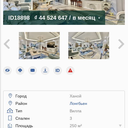
ID18898
₫ 44 524 647
/ в месяц
Город
Ханой
Район
Лонгбьен
Тип
Вилла
Спален
3
Площадь
250 м²