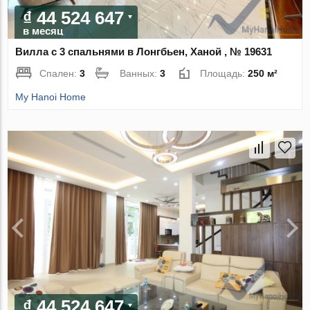
₫ 44 524 647
в месяц
Вилла с 3 спальнями в Лонгбьен, Ханой , № 19631
Спален:
3
Ванных:
3
Площадь:
250 м²
My Hanoi Home
₫ 44 524 647