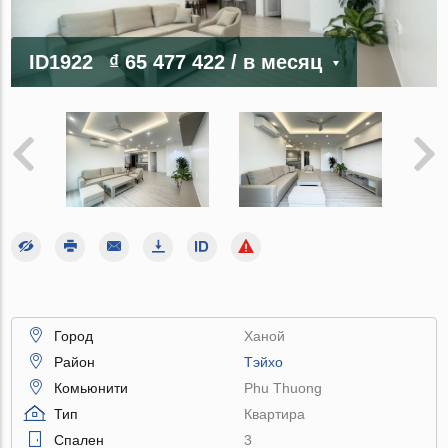
ID1922
₫ 65 477 422
/ в месяц
Город
Ханой
Район
Тэйхо
Комьюнити
Phu Thuong
Тип
Квартира
Спален
3