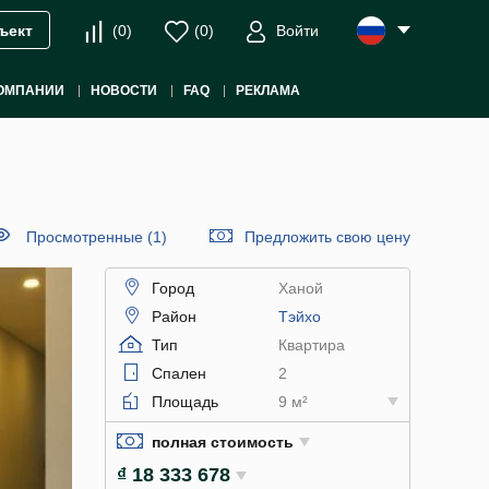
(
0
)
(
0
)
Войти
ъект
ОМПАНИИ
НОВОСТИ
FAQ
РЕКЛАМА
Просмотренные (1)
Предложить свою цену
Город
Ханой
Район
Тэйхо
Тип
Квартира
Спален
2
Площадь
9 м²
полная стоимость
₫ 18 333 678