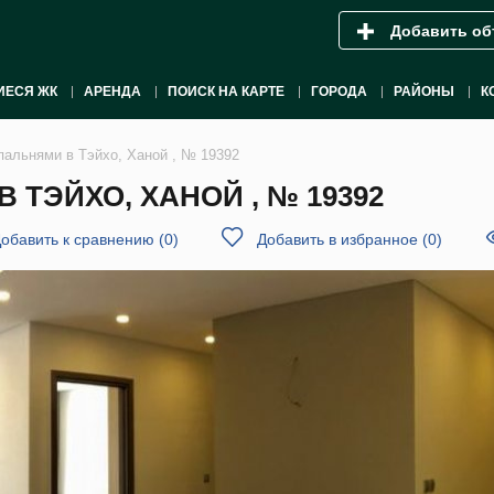
Добавить об
ИЕСЯ ЖК
АРЕНДА
ПОИСК НА КАРТЕ
ГОРОДА
РАЙОНЫ
К
спальнями в Тэйхо, Ханой , № 19392
 ТЭЙХО, ХАНОЙ , № 19392
обавить к сравнению
(
0
)
Добавить в избранное
(
0
)