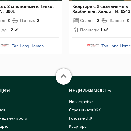
а с 2 спальнями в Тэйхо,
Квартира с 2 спальнями в
 № 3601
Хайбачынг, Ханой , № 6243
лен:
2
Ванных:
2
Спален:
2
Ванных:
2
щадь:
2 м²
Площадь:
1 м²
Tan Long Homes
Tan Long Home
ЦИЯ
НЕДВИЖИМОСТЬ
Новостройки
ики
Строящиеся ЖК
 недвижимости
Готовые ЖК
карте
Квартиры