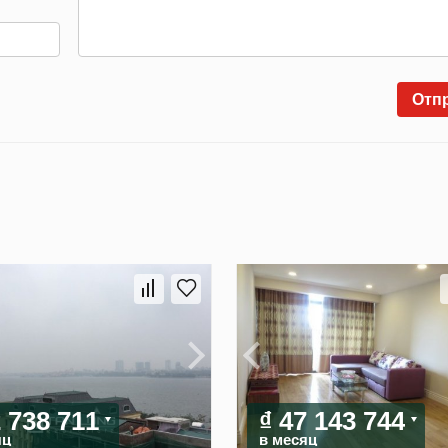
Отп
2 738 711
₫ 47 143 744
яц
в месяц