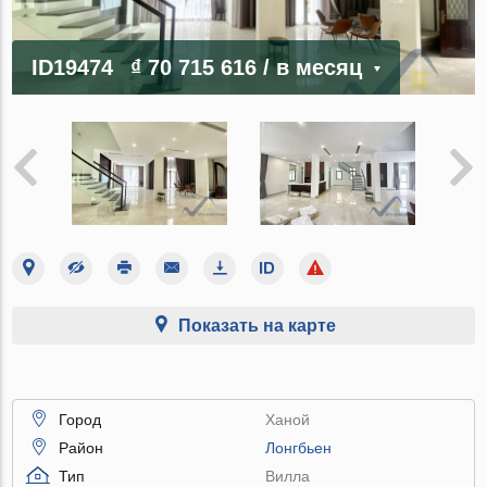
ID19474
₫ 70 715 616
/ в месяц
Показать на карте
Город
Ханой
Район
Лонгбьен
Тип
Вилла