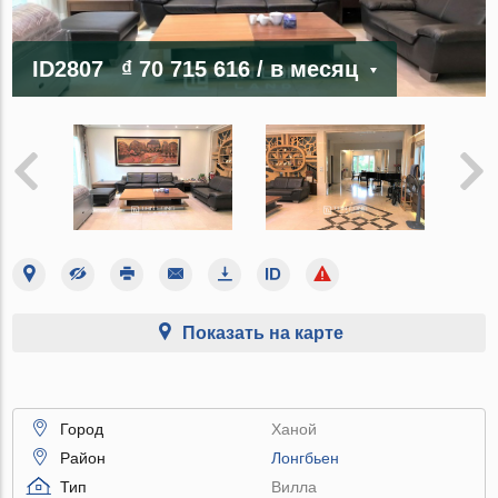
ID2807
₫ 70 715 616
/ в месяц
Показать на карте
Город
Ханой
Район
Лонгбьен
Тип
Вилла