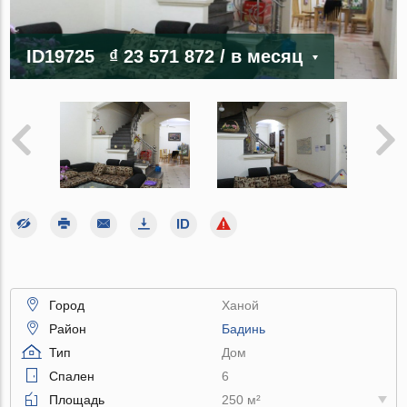
ID19725
₫ 23 571 872
/ в месяц
Город
Ханой
Район
Бадинь
Тип
Дом
Спален
6
Площадь
250 м²