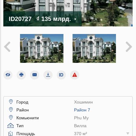
ID20727
₫ 135 млрд.
Город
Хошимин
Район
Район 7
Комьюнити
Phu My
Тип
Вилла
Площадь
370 м²