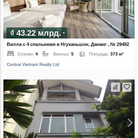
₫ 43.22 млрд.
Вилла с 4 спальнями в Нгуханьшон, Дананг , № 29482
Спален:
4
Ванных:
5
Площадь:
373 м²
Central Vietnam Realty Ltd