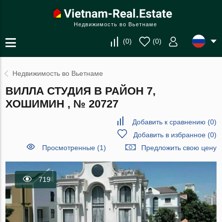
Недвижимость во Вьетнаме
(
0
)
(
0
)
Недвижимость во Вьетнаме
ВИЛЛА СТУДИЯ В РАЙОН 7,
ХОШИМИН , № 20727
Добавить к сравнению
(
0
)
Добавить в избранное
(
0
)
Просмотренные (1)
Предложить свою цену
719