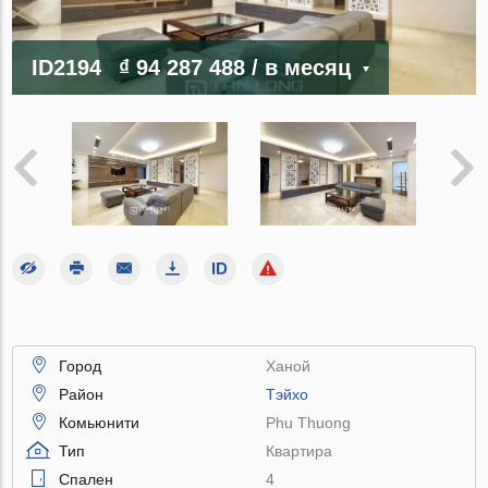
ID2194
₫ 94 287 488
/ в месяц
Город
Ханой
Район
Тэйхо
Комьюнити
Phu Thuong
Тип
Квартира
Спален
4