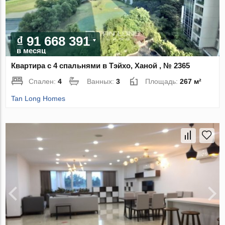
₫ 91 668 391
в месяц
Квартира с 4 спальнями в Тэйхо, Ханой , № 2365
Спален:
4
Ванных:
3
Площадь:
267 м²
Tan Long Homes