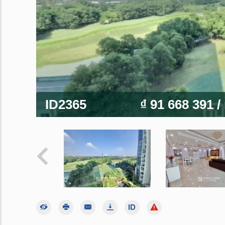
ID2365
₫ 91 668 391
/