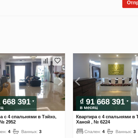
Отп
1 668 391
₫ 91 668 391
яц
в месяц
а с 4 спальнями в Тэйхо,
Квартира с 4 спальнями в 
 № 2952
Ханой , № 6224
лен:
4
Ванных:
3
Спален:
4
Ванных:
3