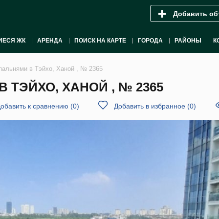
Добавить об
ИЕСЯ ЖК
АРЕНДА
ПОИСК НА КАРТЕ
ГОРОДА
РАЙОНЫ
К
пальнями в Тэйхо, Ханой , № 2365
 ТЭЙХО, ХАНОЙ , № 2365
обавить к сравнению
(
0
)
Добавить в избранное
(
0
)