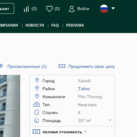
(
0
)
(
0
)
Войти
ъект
ОМПАНИИ
НОВОСТИ
FAQ
РЕКЛАМА
Просмотренные (1)
Предложить свою цену
Город
Ханой
Район
Тэйхо
Комьюнити
Phu Thuong
Тип
Квартира
Спален
4
Площадь
267 м²
полная стоимость